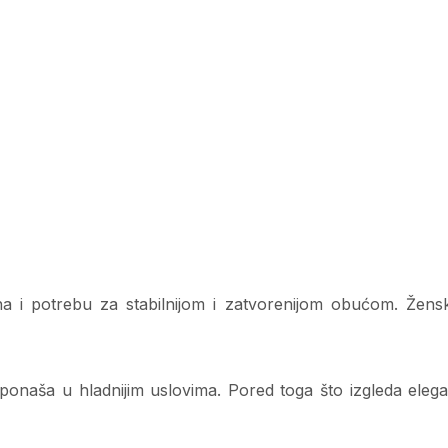
na i potrebu za stabilnijom i zatvorenijom obućom. Žen
ponaša u hladnijim uslovima. Pored toga što izgleda elegan