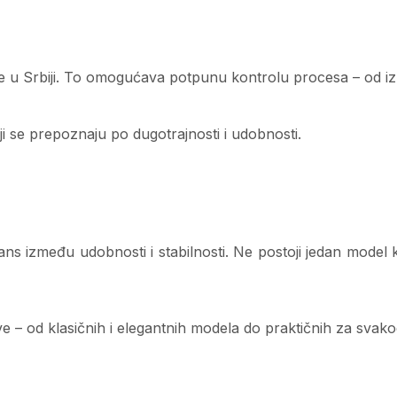
je u Srbiji. To omogućava potpunu kontrolu procesa – od iz
i se prepoznaju po dugotrajnosti i udobnosti.
ns između udobnosti i stabilnosti. Ne postoji jedan model 
love – od klasičnih i elegantnih modela do praktičnih za sva