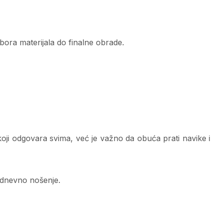
bora materijala do finalne obrade.
koji odgovara svima, već je važno da obuća prati navike i
kodnevno nošenje.