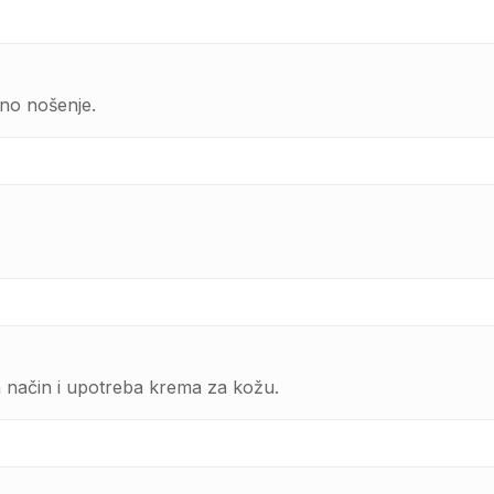
no nošenje.
n način i upotreba krema za kožu.