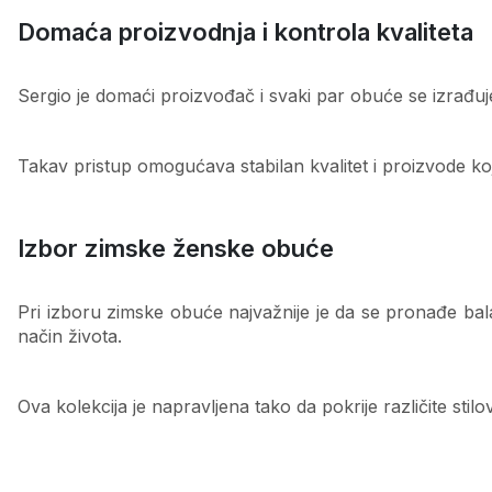
Domaća proizvodnja i kontrola kvaliteta
Sergio je domaći proizvođač i svaki par obuće se izrađu
Takav pristup omogućava stabilan kvalitet i proizvode koj
Izbor zimske ženske obuće
Pri izboru zimske obuće najvažnije je da se pronađe bala
način života.
Ova kolekcija je napravljena tako da pokrije različite sti