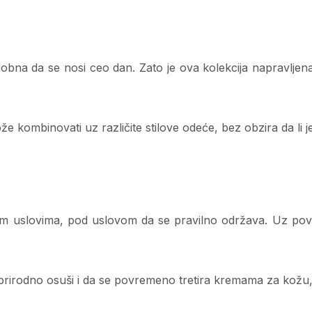
na da se nosi ceo dan. Zato je ova kolekcija napravljena ta
 kombinovati uz različite stilove odeće, bez obzira da li je u 
žnim uslovima, pod uslovom da se pravilno održava. Uz po
prirodno osuši i da se povremeno tretira kremama za kožu,