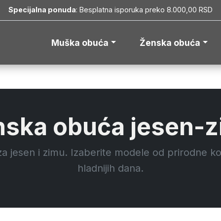
Specijalna ponuda
: Besplatna isporuka preko 8.000,00 RSD
Muška obuća
Ženska obuća
ska obuća jesen-
jesen i zimu. Izaberite modele od prirodne ko
hladnijih dana.