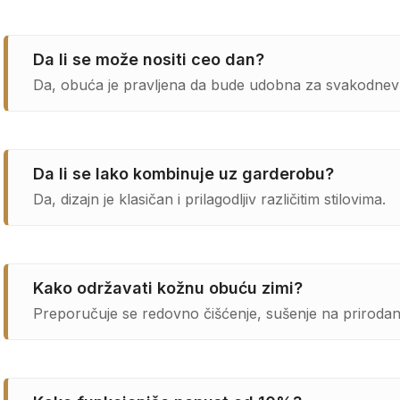
Da li se može nositi ceo dan?
Da, obuća je pravljena da bude udobna za svakodnev
Da li se lako kombinuje uz garderobu?
Da, dizajn je klasičan i prilagodljiv različitim stilovima.
Kako održavati kožnu obuću zimi?
Preporučuje se redovno čišćenje, sušenje na priroda