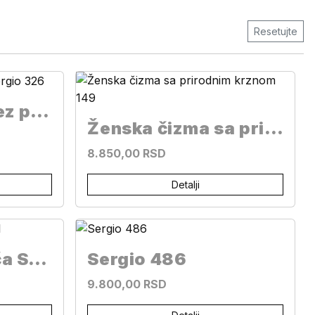
Resetujte
Ženska čizma bez pertli Sergio 326
Ženska čizma sa prirodnim krznom 149
8.850,00 RSD
Detalji
Ženska gležnjača Sergio 51
Sergio 486
9.800,00 RSD