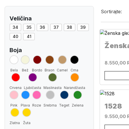
Sortirajte:
Veličina
34
35
36
37
38
39
40
41
Boja
8.550,00 
Bela
Bež
Bordo
Braon
Camel
Crna
Crvena
Ljubičasta
Maslinasta
Narandžasta
1528
Pink
Plava
Roze
Srebrna
Teget
Zelena
9.550,00 
Zlatna
Žuta