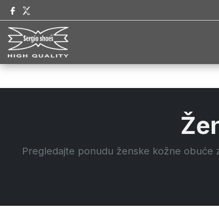
Žen
Pregledajte ponudu ženske kožne obuće za 