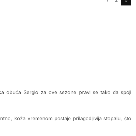
ska obuća Sergio za ove sezone pravi se tako da spoji
tno, koža vremenom postaje prilagodljivija stopalu, što