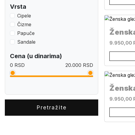
Vrsta
Cipele
Čizme
Papuče
Sandale
9.950,00 
Cena (u dinarima)
0 RSD
20.000 RSD
9.950,00 
Pretražite