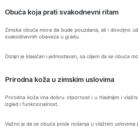
Obuća koja prati svakodnevni ritam
Zimska obuća mora da bude pouzdana, ali i dovoljno udob
svakodnevnih obaveza u gradu.
Dizajn je klasičan i jednostavan, sa ciljem da se obuća može
Prirodna koža u zimskim uslovima
Prirodna koža ima dobru otpornost i u hladnijim i vla
izgled i funkcionalnost.
Važno je da se obuća posle nošenja u vlažnim uslovima 