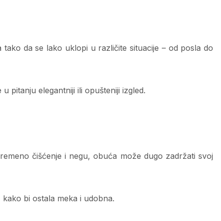
ko da se lako uklopi u različite situacije – od posla do
pitanju elegantniji ili opušteniji izgled.
vremeno čišćenje i negu, obuća može dugo zadržati svoj
 kako bi ostala meka i udobna.