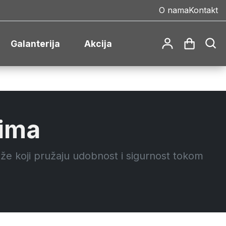
O nama
Kontakt
Galanterija
Akcija
zima
že koji pružaju udobnost i sigurnost tokom