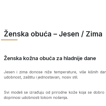
Ženska obuća – Jesen / Zima
Ženska kožna obuća za hladnije dane
Jesen i zima donose niže temperature, više kišnih da
udobnost, zaštitu i jednostavan, nosiv stil.
Svi modeli se izrađuju od prirodne kože koja se dobro 
doprinosi udobnosti tokom nošenja.