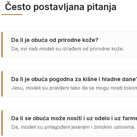
Često postavljana pitanja
Da li je obuća od prirodne kože?
Da, svi naši modeli su izrađeni od prirodne kože.
Da li je obuća pogodna za kišne i hladne dane
Jesu, modeli su pravljeni tako da se mogu nositi tokom
Da li se obuća može nositi i uz odelo i uz farm
Da, modeli su prilagođeni jesenjim i zimskim uslovima.