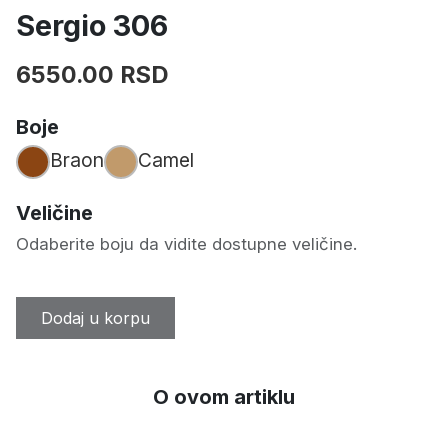
Sergio 306
6550.00 RSD
Boje
Braon
Camel
Veličine
Odaberite boju da vidite dostupne veličine.
Dodaj u korpu
O ovom artiklu