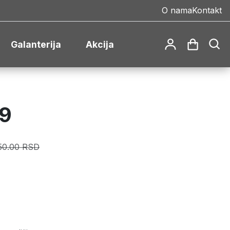
O nama
Kontakt
Galanterija
Akcija
9
50.00 RSD