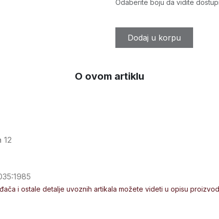
Odaberite boju da vidite dostup
Dodaj u korpu
O ovom artiklu
a 12
035:1985
ođača i ostale detalje uvoznih artikala možete videti u opisu proizvo