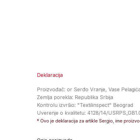
Deklaracija
Proizvođač: or Serđo Vranje, Vase Pelagić
Zemlja porekla: Republika Srbija
Kontrolu izvršio: "Textilinspect" Beograd
Uverenje o kvalitetu: 4128/14/USRPS_GB1.
* Ovo je deklaracija za artikle Sergio, ime proizv