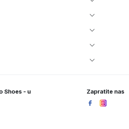
o Shoes - u
Zapratite nas