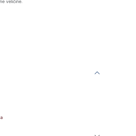
ne veličine.
da