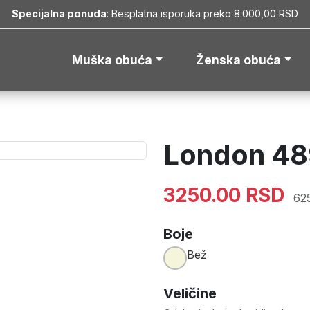
Specijalna ponuda
: Besplatna isporuka preko 8.000,00 RSD
Muška obuća
Ženska obuća
London 48
3250.00 RSD
62
Boje
Bež
Veličine