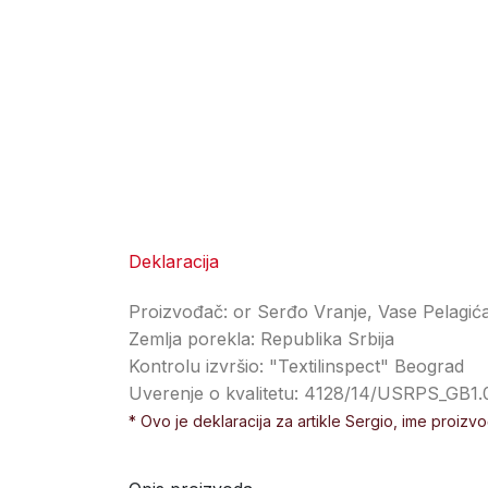
Deklaracija
Proizvođač: or Serđo Vranje, Vase Pelagić
Zemlja porekla: Republika Srbija
Kontrolu izvršio: "Textilinspect" Beograd
Uverenje o kvalitetu: 4128/14/USRPS_GB1.
* Ovo je deklaracija za artikle Sergio, ime proizv