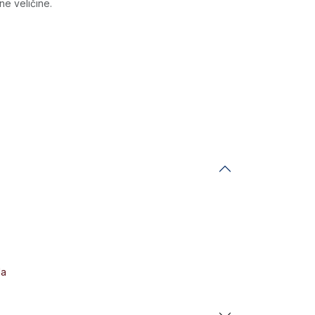
ne veličine.
da