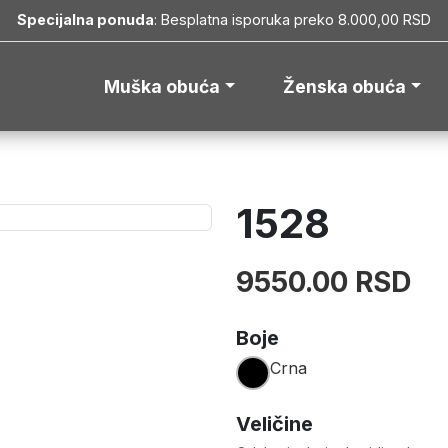
Specijalna ponuda
: Besplatna isporuka preko 8.000,00 RSD
Muška obuća
Ženska obuća
1528
9550.00 RSD
Boje
Crna
Veličine