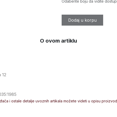
Odaberite boju da vidite dostup
Dodaj u korpu
O ovom artiklu
a 12
035:1985
ođača i ostale detalje uvoznih artikala možete videti u opisu proizvo