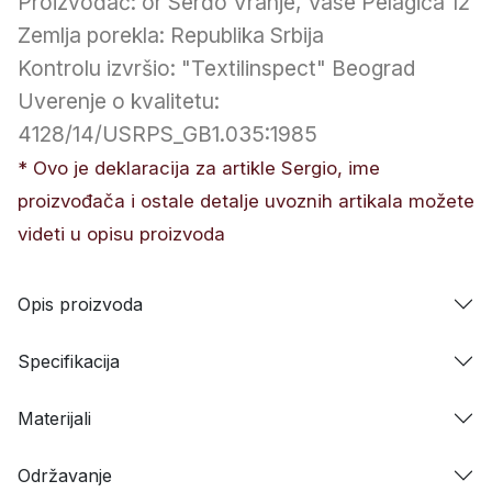
Proizvođač: or Serđo Vranje, Vase Pelagića 12
Zemlja porekla: Republika Srbija
Kontrolu izvršio: "Textilinspect" Beograd
Uverenje o kvalitetu:
4128/14/USRPS_GB1.035:1985
* Ovo je deklaracija za artikle Sergio, ime
proizvođača i ostale detalje uvoznih artikala možete
videti u opisu proizvoda
Opis proizvoda
Specifikacija
Materijali
Održavanje