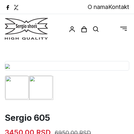
O nama
Kontakt
Sergio 605
3450.00 RSD
6950.00 RSD