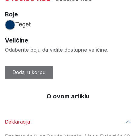
Boje
Teget
Veličine
Odaberite boju da vidite dostupne veličine.
Dodaj u korpu
O ovom artiklu
Deklaracija