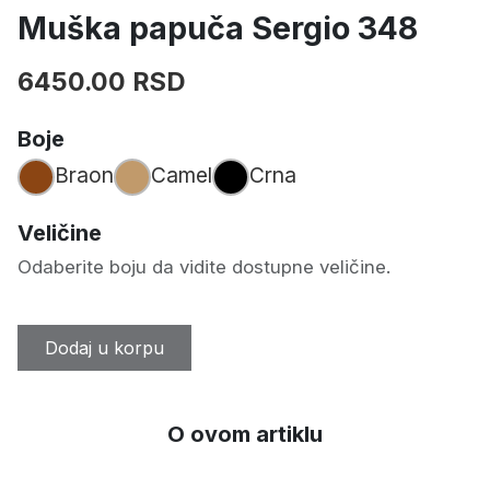
Muška papuča Sergio 348
6450.00 RSD
Boje
Braon
Camel
Crna
Veličine
Odaberite boju da vidite dostupne veličine.
Dodaj u korpu
O ovom artiklu