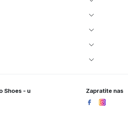
o Shoes - u
Zapratite nas