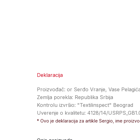
Deklaracija
Proizvođač: or Serđo Vranje, Vase Pelagić
Zemlja porekla: Republika Srbija
Kontrolu izvršio: "Textilinspect" Beograd
Uverenje o kvalitetu: 4128/14/USRPS_GB1.
* Ovo je deklaracija za artikle Sergio, ime proizv