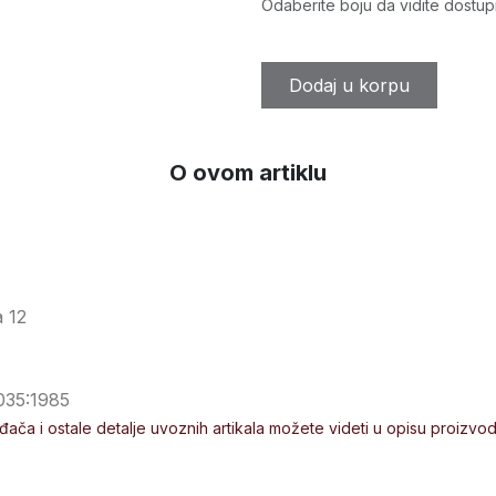
Odaberite boju da vidite dostup
Dodaj u korpu
O ovom artiklu
a 12
035:1985
ođača i ostale detalje uvoznih artikala možete videti u opisu proizvo