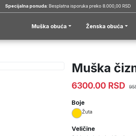
Specijalna ponuda
: Besplatna isporuka preko 8.000,00 RSD
Muška obuća
Ženska obuća
Muška čiz
6300.00 RSD
95
Boje
Žuta
Veličine