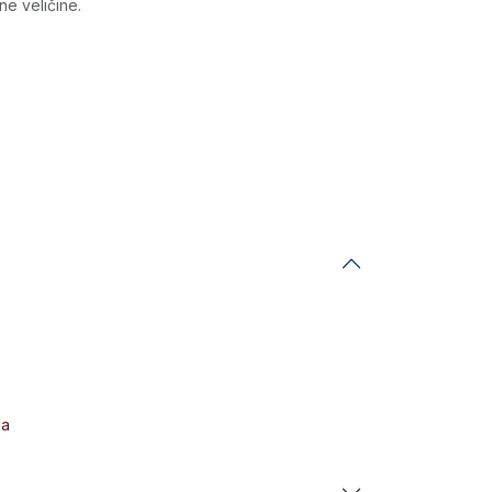
ne veličine.
da