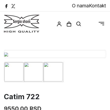
O nama
Kontakt
Catim 722
9550.00 RSD