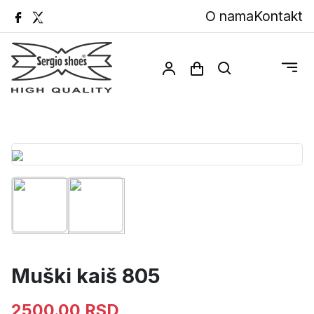
O nama
Kontakt
Muški kaiš 805
2500.00 RSD